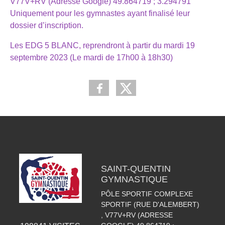
V77V+RV (Adresse Google) 49.864719 ; 3.294791
Uniquement pour les gymnastes ayant finalisé leur
dossier d’inscription.
Les EDG 5 BLANC, reprendront à partir du mardi 19
septembre 2023 (Le mardi de 17h00 à 18h30)
SAINT-QUENTIN
GYMNASTIQUE
PÔLE SPORTIF COMPLEXE
SPORTIF (RUE D'ALEMBERT)
, V77V+RV (ADRESSE