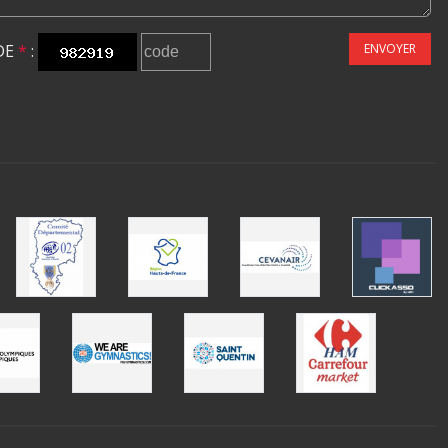
DE
*
:
ENVOYER